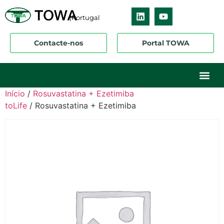
|Portugal
Contacte-nos
Portal TOWA
Sobre nós
O nosso ne
Os nossos 
Início
/
Rosuvastatina + Ezetimiba
toLife
/ Rosuvastatina + Ezetimiba