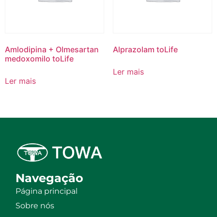
Amlodipina + Olmesartan
Alprazolam toLife
medoxomilo toLife
Ler mais
Ler mais
Navegação
Página principal
Sobre nós