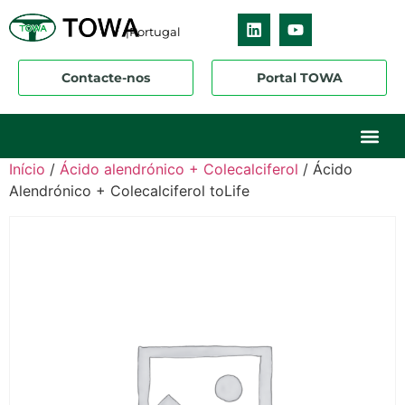
|Portugal
Contacte-nos
Portal TOWA
Sobre nós
O nosso ne
Os nossos 
Início
/
Ácido alendrónico + Colecalciferol
/ Ácido
Alendrónico + Colecalciferol toLife