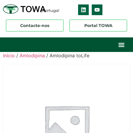
|Portugal
Contacte-nos
Portal TOWA
Sobre nós
O nosso ne
Os nossos 
Início
/
Amlodipina
/ Amlodipina toLife