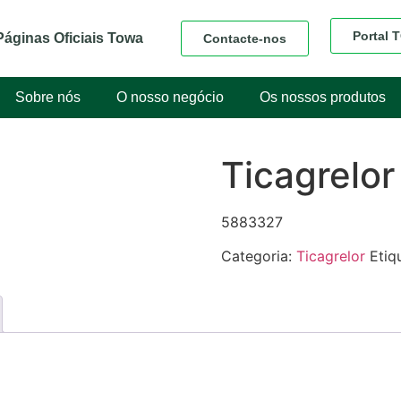
Portal
Páginas Oficiais Towa
Contacte-nos
Sobre nós
O nosso negócio
Os nossos produtos
Ticagrelor
5883327
Categoria:
Ticagrelor
Etiq