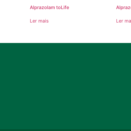
Alprazolam toLife
Alpraz
Ler mais
Ler ma