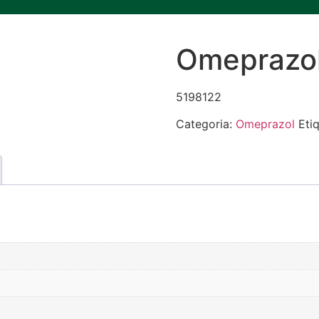
Omeprazol
5198122
Categoria:
Omeprazol
Eti