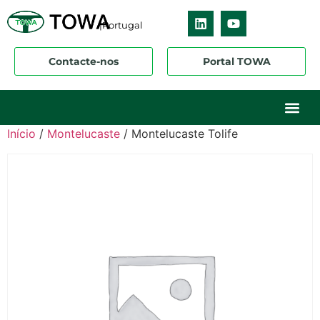
|Portugal
Contacte-nos
Portal TOWA
Sobre nós
O nosso ne
Os nossos 
Início
/
Montelucaste
/ Montelucaste Tolife