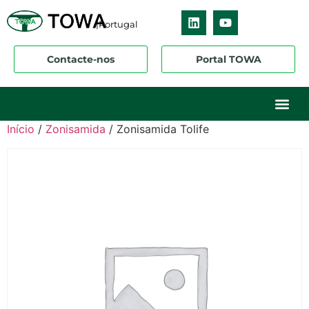
|Portugal
Contacte-nos
Portal TOWA
Sobre nós
O nosso ne
Os nossos 
Início
/
Zonisamida
/ Zonisamida Tolife