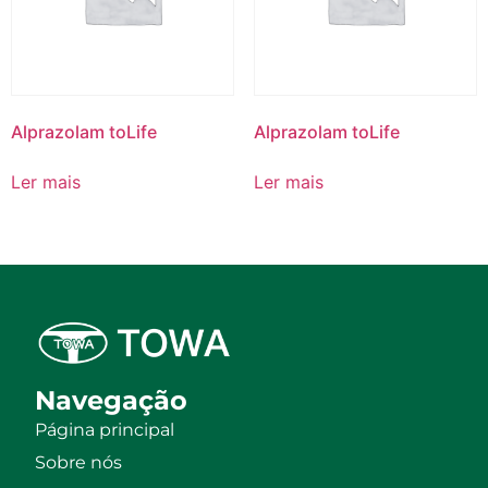
Alprazolam toLife
Alprazolam toLife
Ler mais
Ler mais
Navegação
Página principal
Sobre nós