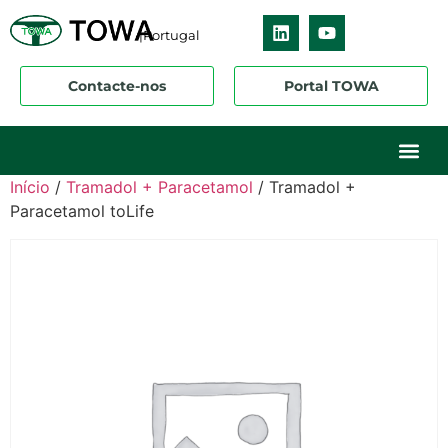
|Portugal
Contacte-nos
Portal TOWA
Sobre nós
O nosso ne
Os nossos 
Início
/
Tramadol + Paracetamol
/ Tramadol +
Paracetamol toLife