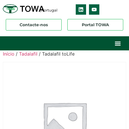
|Portugal
Contacte-nos
Portal TOWA
Sobre nós
O nosso ne
Os nossos 
Início
/
Tadalafil
/ Tadalafil toLife