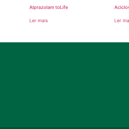
Alprazolam toLife
Aciclov
Ler mais
Ler ma