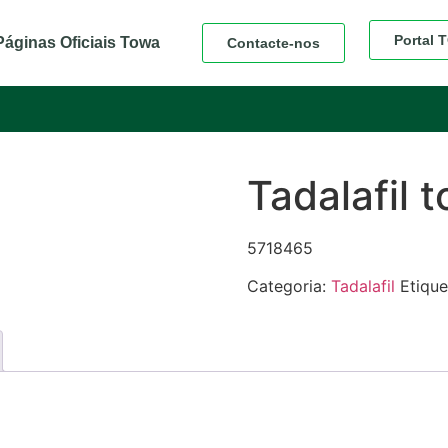
Portal
Páginas Oficiais Towa
Contacte-nos
Tadalafil t
5718465
Categoria:
Tadalafil
Etique