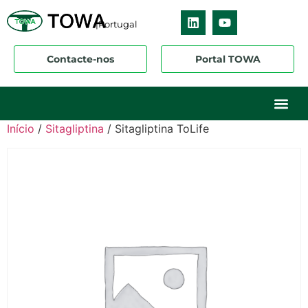
|Portugal
Contacte-nos
Portal TOWA
Sobre nós
O nosso ne
Os nossos 
Início
/
Sitagliptina
/ Sitagliptina ToLife