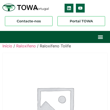
|Portugal
Contacte-nos
Portal TOWA
Sobre nós
O nosso ne
Os nossos 
Início
/
Raloxifeno
/ Raloxifeno Tolife