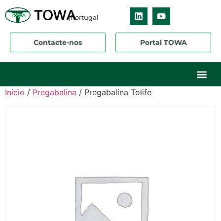
|Portugal
Contacte-nos
Portal TOWA
Sobre nós
O nosso ne
Os nossos 
Início
/
Pregabalina
/ Pregabalina Tolife