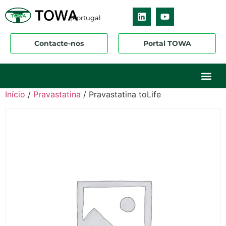
|Portugal
Contacte-nos
Portal TOWA
Sobre nós
O nosso ne
Os nossos 
Início
/
Pravastatina
/ Pravastatina toLife