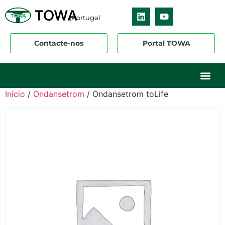
|Portugal
Contacte-nos
Portal TOWA
Sobre nós
O nosso ne
Os nossos 
Início
/
Ondansetrom
/ Ondansetrom toLife