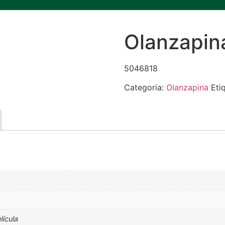
Olanzapina
5046818
Categoria:
Olanzapina
Eti
lícula