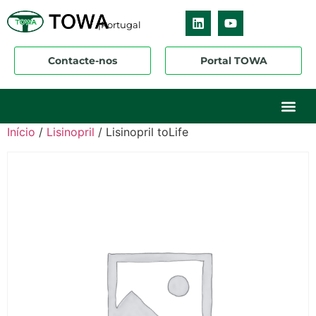
|Portugal
Contacte-nos
Portal TOWA
Sobre nós
O nosso ne
Os nossos 
Início
/
Lisinopril
/ Lisinopril toLife