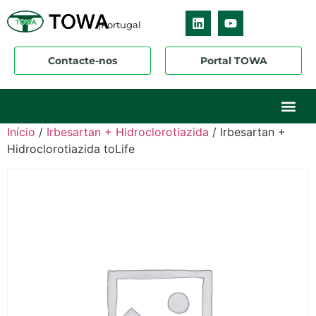
|Portugal
Contacte-nos
Portal TOWA
Sobre nós
O nosso ne
Os nossos 
Início
/
Irbesartan + Hidroclorotiazida
/ Irbesartan +
Hidroclorotiazida toLife