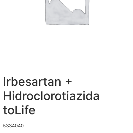
Irbesartan +
Hidroclorotiazida
toLife
5334040