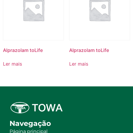
Alprazolam toLife
Alprazolam toLife
Ler mais
Ler mais
Navegação
Página principal