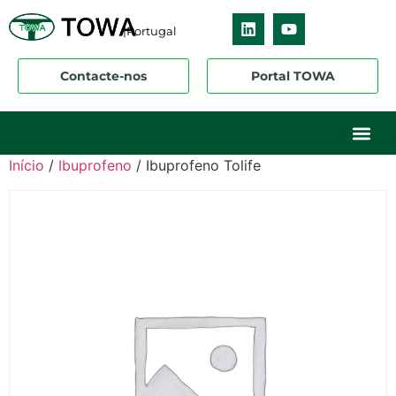
|Portugal
Contacte-nos
Portal TOWA
Sobre nós
O nosso ne
Os nossos 
Início
/
Ibuprofeno
/ Ibuprofeno Tolife