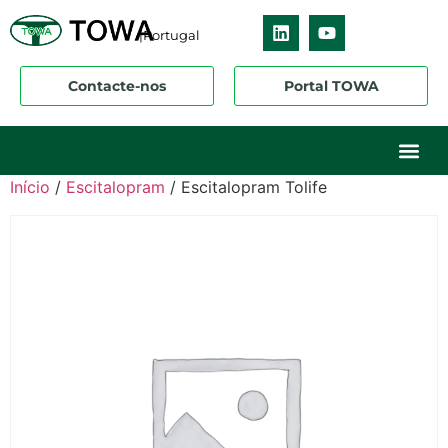
|Portugal
Contacte-nos
Portal TOWA
Sobre nós
O nosso ne
Os nossos 
Início
/
Escitalopram
/ Escitalopram Tolife