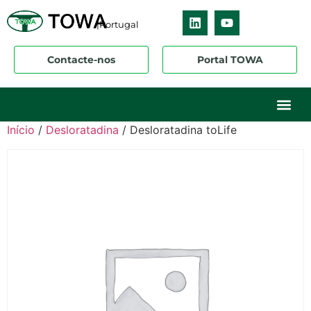
|Portugal
Contacte-nos
Portal TOWA
Sobre nós
O nosso ne
Os nossos 
Início
/
Desloratadina
/ Desloratadina toLife