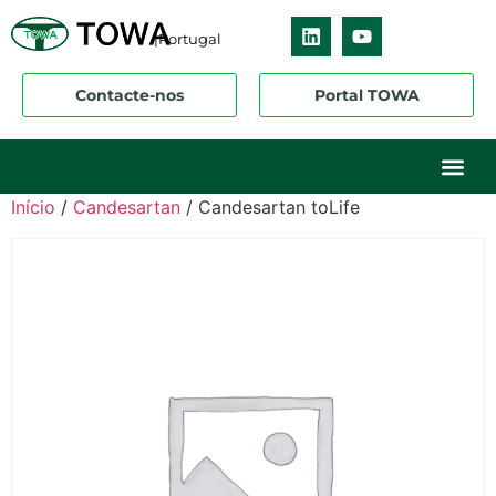
|Portugal
Contacte-nos
Portal TOWA
Sobre nós
O nosso ne
Os nossos 
Início
/
Candesartan
/ Candesartan toLife