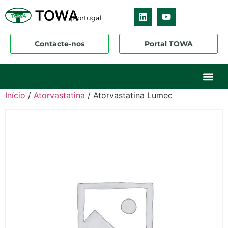
|Portugal
Contacte-nos
Portal TOWA
Sobre nós
O nosso ne
Os nossos 
Início
/
Atorvastatina
/ Atorvastatina Lumec