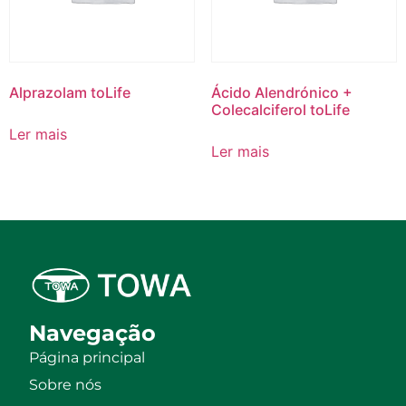
Alprazolam toLife
Ácido Alendrónico +
Colecalciferol toLife
Ler mais
Ler mais
Navegação
Página principal
Sobre nós