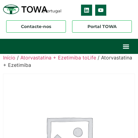
|Portugal
Contacte-nos
Portal TOWA
Sobre nós
O nosso ne
Os nossos 
Início
/
Atorvastatina + Ezetimiba toLife
/ Atorvastatina
+ Ezetimiba