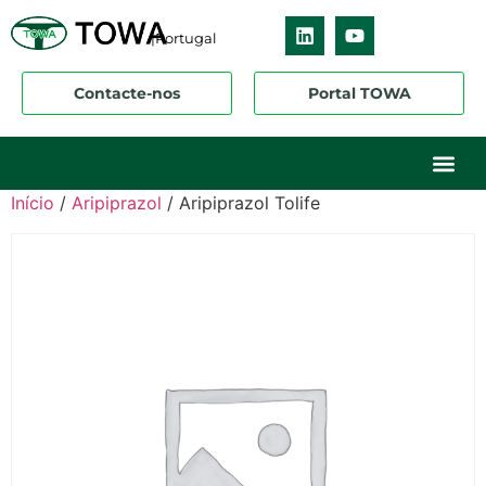
|Portugal
Contacte-nos
Portal TOWA
Sobre nós
O nosso ne
Os nossos 
Início
/
Aripiprazol
/ Aripiprazol Tolife