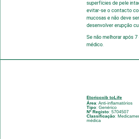
superfícies de pele int
evitar-se o contacto c
mucosas e não deve ser
desenvolver erupção cu
Se não melhorar após 7 
médico.
Etoricoxib toLife
Área
:
Anti-inflamatórios
Tipo
:
Genérico
Nº Registo
: 5704507
Classificação
:
Medicament
médica