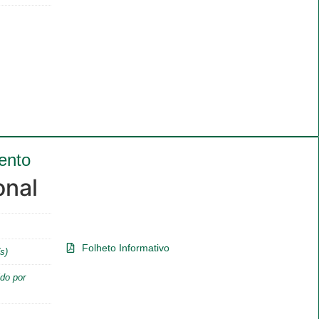
ento
onal
Folheto Informativo
s)
do por