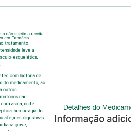
o não sujeito a receita
iva em Farmácia
no tratamento
ntensidade leve a
culo-esquelética,
.
ntes com história de
es do medicamento, ao
 a outros
amatórios não
com asma, rinite
Detalhes do Medicam
éptica, hemorragia do
Informação adici
ou afeções digestivas
ardíaca grave,