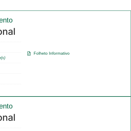
ento
onal
Folheto Informativo
e(s)
ento
onal