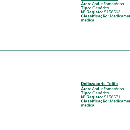
Área
:
Anti-inflamatórios
Tipo
:
Genérico
Nº Registo
: 5158563
Classificação
:
Medicament
médica
Deflazacorte Tolife
Área
:
Anti-inflamatórios
Tipo
:
Genérico
Nº Registo
: 5158571
Classificação
:
Medicament
médica