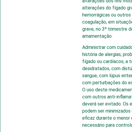
alterações dos rins mod
alterações do fígado g
hemorrágicas ou outros 
coagulação, em situaçõ
grave, no 3º trimestre d
amamentação.
Administrar com cuida
história de alergias, pro
fígado ou cardíacos, a t
desidratados, com distú
sangue, com lúpus erit
com perturbações do es
O uso deste medicamen
com outros anti-inflama
deverá ser evitado. Os e
podem ser minimizados 
eficaz durante o menor
necessário para control