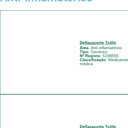
Deflazacorte Tolife
Área
:
Anti-inflamatórios
Tipo
:
Genérico
Nº Registo
: 5158555
Classificação
:
Medicament
médica
Deflazacorte Tolife