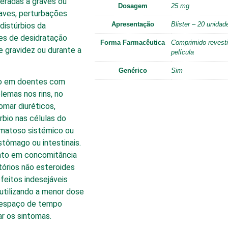
eradas a graves ou
Dosagem
25 mg
raves, perturbações
Apresentação
Blister – 20 unidad
distúrbios da
es de desidratação
Forma Farmacêutica
Comprimido revesti
e gravidez ou durante a
película
Genérico
Sim
do em doentes com
blemas nos rins, no
omar diuréticos,
rbio nas células do
ematoso sistémico ou
tômago ou intestinais.
to em concomitância
tórios não esteroides
feitos indesejáveis
utilizando a menor dose
 espaço de tempo
ar os sintomas.