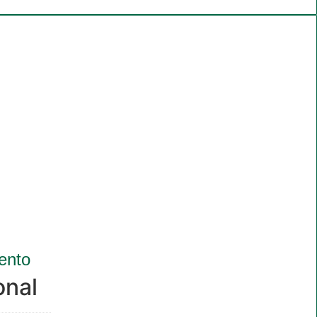
ento
onal