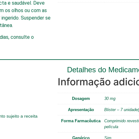
acta e saudável. Deve
om os olhos ou com as
 ingerido. Suspender se
tânea.
dias, consulte o
Detalhes do Medicam
Informação adici
Dosagem
30 mg
Apresentação
Blister – 7 unidade(
o sujeito a receita
Forma Farmacêutica
Comprimido revesti
película
Genérico
Sim