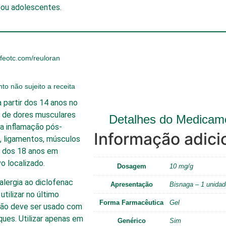
s ou adolescentes.
lifeotc.com/reuloran
o não sujeito a receita
 partir dos 14 anos no
 de dores musculares
Detalhes do Medicam
da inflamação pós-
Informação adici
, ligamentos, músculos
ir dos 18 anos em
o localizado.
Dosagem
10 mg/g
alergia ao diclofenac
Apresentação
Bisnaga – 1 unidad
utilizar no último
Forma Farmacêutica
Gel
 Não deve ser usado com
ues. Utilizar apenas em
Genérico
Sim