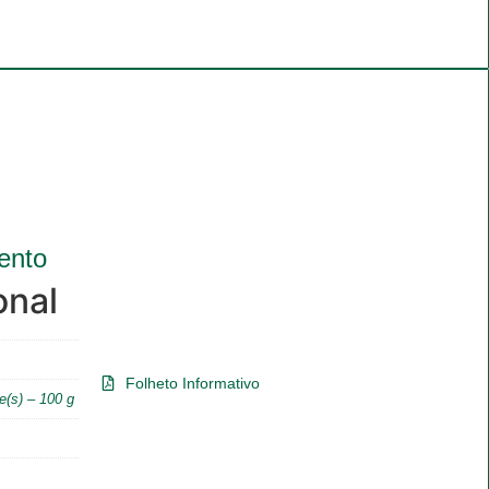
ento
onal
Folheto Informativo
e(s) – 100 g