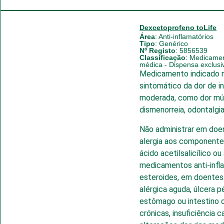
Dexcetoprofeno toLife
Área
:
Anti-inflamatórios
Tipo
:
Genérico
Nº Registo
: 5856539
Classificação
:
Medicament
médica - Dispensa exclus
Medicamento indicado 
sintomático da dor de i
moderada, como dor mús
dismenorreia, odontalgia
Não administrar em doe
alergia aos component
ácido acetilsalicílico ou
medicamentos anti-infl
esteroides, em doentes 
alérgica aguda, úlcera p
estômago ou intestino 
crónicas, insuficiência c