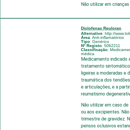
Não utilizar em criança
Diclofenac Reuloran
Alternative
: http://www.to
Área
:
Anti-inflamatórios
Tipo
:
Genérico
Nº Registo
: 5062211
Classificação
:
Medicament
médica
Medicamento indicado a
tratamento sintomático
ligeiras a moderadas e 
traumática dos tendões
e articulações, e a part
reumatismo degenerativ
Não utilizar em caso de 
ou aos excipientes. Não 
trimestre de gravidez.
pensos oclusivos estanq