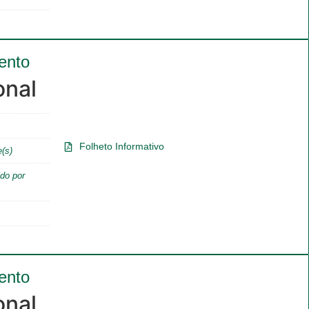
ento
onal
Folheto Informativo
e(s)
do por
ento
onal