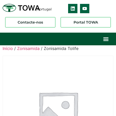
|Portugal
Contacte-nos
Portal TOWA
Sobre nós
O nosso ne
Os nossos 
Início
/
Zonisamida
/ Zonisamida Tolife