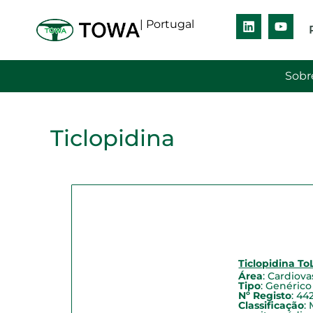
| Portugal
Sobr
Ticlopidina
Ticlopidina To
Área
:
Cardiova
Tipo
:
Genérico
Nº Registo
: 44
Classificação
: