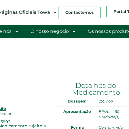
Portal
Páginas Oficiais Towa
Contacte-nos
e nós
O nosso negócio
Os nossos produt
Detalhes do
Medicamento
Dosagem
250 mg
Life
Apresentação
Blister – 60
scular
unidade(s)
23992
Medicamento sujeito a
Forma
Comprimido