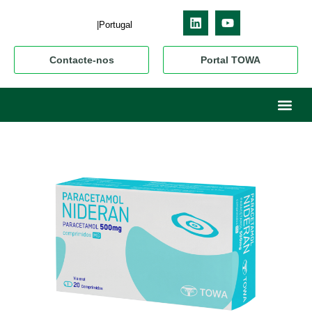
|Portugal
Contacte-nos
Portal TOWA
Sobre nós
O nosso neg
Os nossos pr