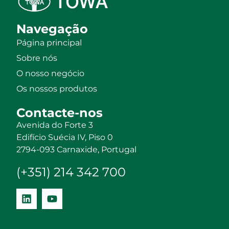
Navegação
Página principal
Sobre nós
O nosso negócio
Os nossos produtos
Contacte-nos
Avenida do Forte 3
Edifício Suécia IV, Piso 0
2794-093 Carnaxide, Portugal
(+351) 214 342 700