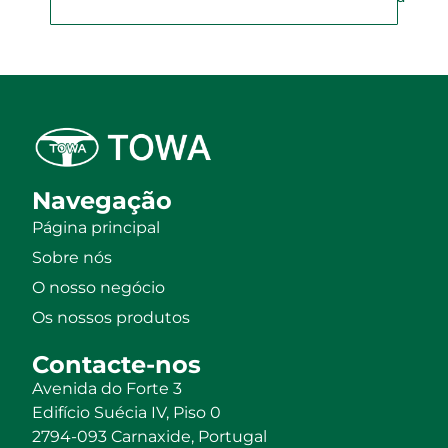
Navegação
Página principal
Sobre nós
O nosso negócio
Os nossos produtos
Contacte-nos
Avenida do Forte 3
Edifício Suécia IV, Piso 0
2794-093 Carnaxide, Portugal