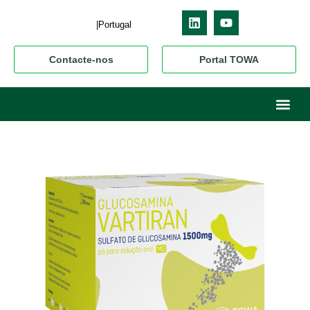
|Portugal
Contacte-nos
Portal TOWA
Sobre nós
O nosso neg
Os nossos pr