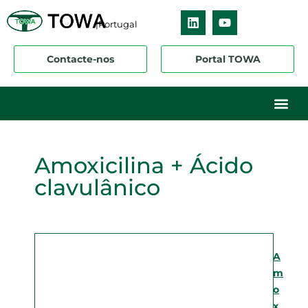
|Portugal
Contacte-nos
Portal TOWA
Sobre nós
O nosso ne
Os nossos 
Amoxicilina + Ácido
clavulânico
A
m
o
x